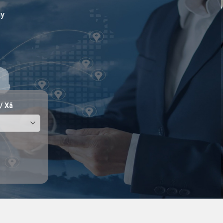
ay
/ Xã