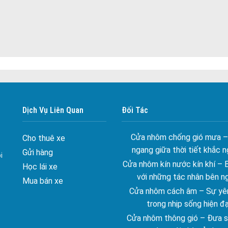
Đa dạng màu sắc cửa nhôm –
màu sắc Kiến Trúc
Dịch Vụ Liên Quan
Đối Tác
Cửa nhôm chống gió mưa –
ngang giữa thời tiết khắc n
Cho thuê xe
Cửa nhôm kín nước kín khí – 
Gửi hàng
i
với những tác nhân bên n
Học lái xe
Cửa nhôm cách âm – Sự yên
Mua bán xe
trong nhịp sống hiện đạ
Cửa nhôm thông gió – Đưa si
vào ngôi nhà của bạn
Cửa nhôm xếp trượt – Kết nố