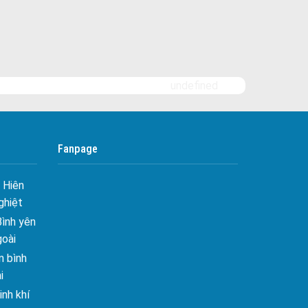
undefined
 Tối ưu
Fanpage
 Hiên
ghiệt
Bình yên
goài
 bình
i
nh khí
i không