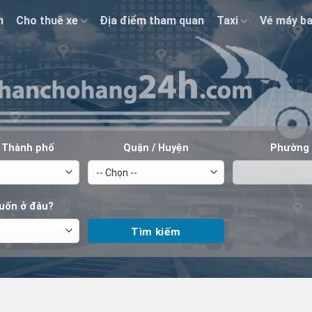
n
Cho thuê xe
Địa điểm tham quan
Taxi
Vé máy b
/ Thành phố
Quận / Huyện
Phường 
uốn ở đâu?